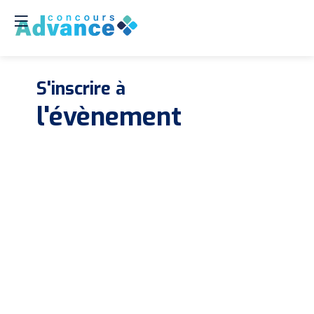
S'inscrire à
Les
ins
l'évènement
son
clo