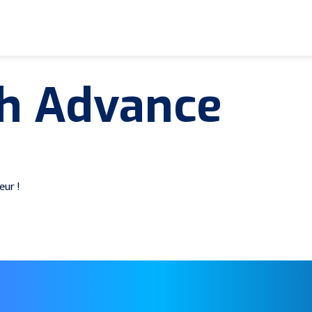
ch Advance
eur !