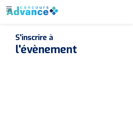
S'inscrire à
Les
ins
l'évènement
son
clo