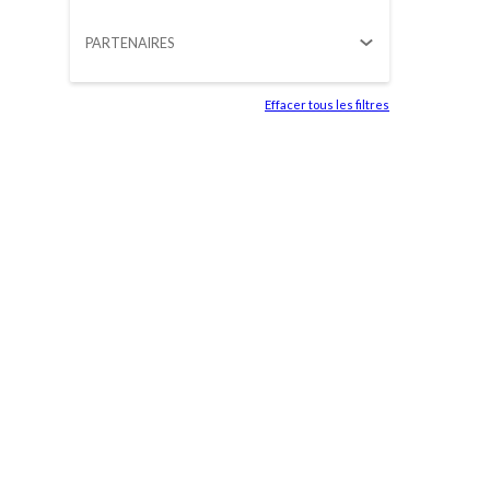
202
Lor
ips
PARTENAIRES
dolo
ame
con
Effacer tous les filtres
etu
adip
g eli
sed
eiu
tem
inci
nt u
labo
et
dol
mag
aliq
Ut 
ad 
veni
.