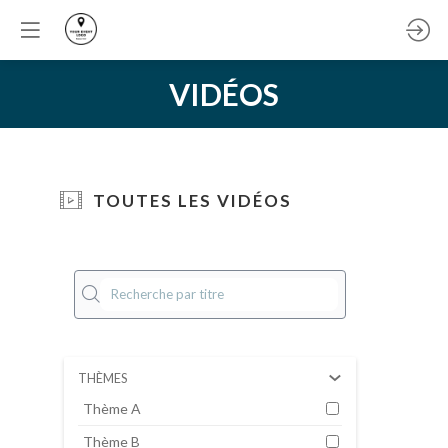
VIDÉOS
TOUTES LES VIDÉOS
Vid
ex
THÈMES
e
21 
Thème A
202
Lor
Thème B